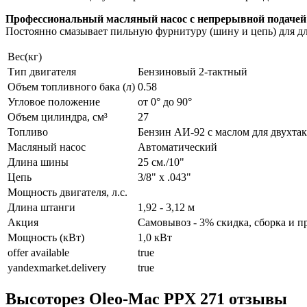
Профессиональный масляный насос с непрерывной подачей
Постоянно смазывает пильную фурнитуру (шину и цепь) для дл
Вес(кг)
Тип двигателя
Бензиновый 2-тактный
Объем топливного бака (л)
0.58
Угловое положение
от 0° до 90°
Объем цилиндра, см³
27
Топливо
Бензин АИ-92 с маслом для двухта
Масляный насос
Автоматический
Длина шины
25 см./10"
Цепь
3/8" х .043"
Мощность двигателя, л.с.
Длина штанги
1,92 - 3,12 м
Акция
Самовывоз - 3% скидка, сборка и п
Мощность (кВт)
1,0 кВт
offer available
true
yandexmarket.delivery
true
Высоторез Oleo-Mac PPX 271 отзывы