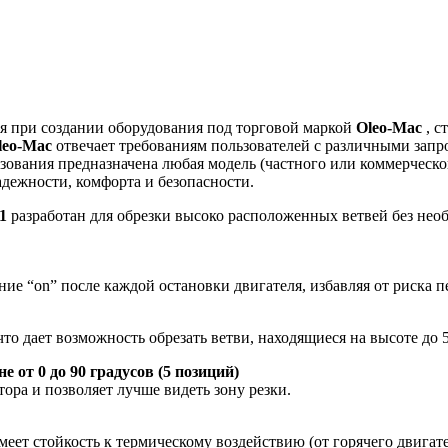
я при создании оборудования под торговой маркой
Oleo-Mac
, 
leo-Mac
отвечает требованиям пользователей с различными запр
льзования предназначена любая модель (частного или коммерчес
адежности, комфорта и безопасности.
71
разработан для обрезки высоко расположенных ветвей без нео
е “on” после каждой остановки двигателя, избавляя от риска п
о дает возможность обрезать ветви, находящиеся на высоте до 5 
 от 0 до 90 градусов (5 позиций)
ра и позволяет лучше видеть зону резки.
ет стойкость к термическому воздействию (от горячего двигате