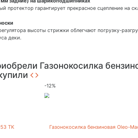
 мм задние) на шарикоподшипниках
ый протектор гарантирует прекрасное сцепление на ск
носки
 регулятора высоты стрижки облегчают погрузку-разгру
са деки.
риобрели Газонокосилка бензин
 купили
-12%