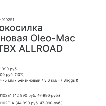
-9102E1
окосилка
новая Oleo-Mac
 TBX ALLROAD
4
 990 руб.
00 руб.
(
10%
)
8-75 мм / Бензиновый / 3,6 км/ч / Briggs &
9102E1
(
42 990 руб.
47 990 руб.
)
9102E1A
(
44 990 руб.
47 990 руб.
)