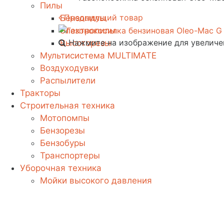
Пилы
Предыдущий товар
Бензопилы
Электропилы
Нажмите на изображение для увеличе
Высоторезы
Мультисистема MULTIMATE
Воздуходувки
Распылители
Тракторы
Строительная техника
Мотопомпы
Бензорезы
Бензобуры
Транспортеры
Уборочная техника
Мойки высокого давления