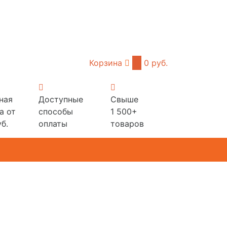
Корзина
0
0 руб.
ная
Доступные
Свыше
а от
способы
1 500+
б.
оплаты
товаров