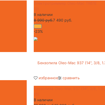
Электротриммер Oleo-Mac TR61E
(0)
В наличии
8 990 руб.
7 490 руб.
-23%
избранное
сравнить
Бензопила Oleo-Mac 937 (14", 3/8, 1.3
(0)
В наличии