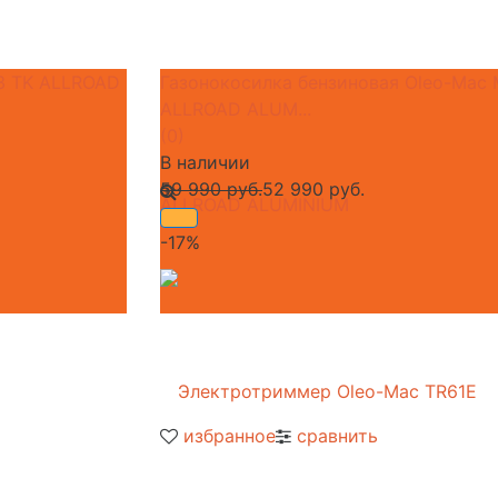
53 TK ALLROAD
Газонокосилка бензиновая Oleo-Mac
ALLROAD ALUM...
(0)
В наличии
59 990 руб.
52 990 руб.
-17%
избранное
сравнить