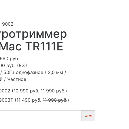
3-9002
тротриммер
Mac TR111E
 990 руб.
00 руб.
(
8%
)
В / 50Гц однофазное / 2,0 мм /
й / Частное
9002
(
10 990 руб.
11 990 руб.
)
9003T
(
11 490 руб.
11 990 руб.
)