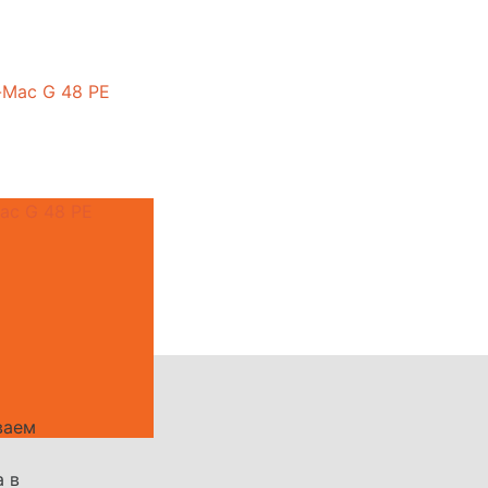
ac G 48 PE
ваем
а в