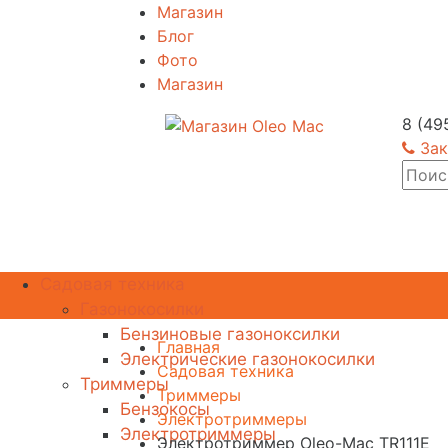
Магазин
Блог
Фото
Магазин
8 (49
Зак
Садовая техника
Газонокосилки
Бензиновые газоноксилки
Главная
Электрические газонокосилки
Садовая техника
Триммеры
Триммеры
Бензокосы
Электротриммеры
Электротриммеры
Электротриммер Oleo-Mac TR111E