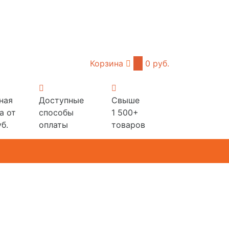
Корзина
0
0 руб.
ная
Доступные
Свыше
а от
способы
1 500+
б.
оплаты
товаров