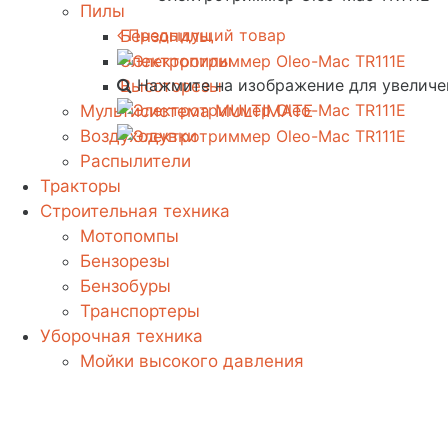
Пилы
Предыдущий товар
Бензопилы
Электропилы
Нажмите на изображение для увеличе
Высоторезы
Мультисистема MULTIMATE
Воздуходувки
Распылители
Тракторы
Строительная техника
Мотопомпы
Бензорезы
Бензобуры
Транспортеры
Уборочная техника
Мойки высокого давления