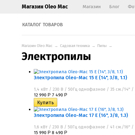
Магазин Oleo Mac
Магазин
Блог
Фо
КАТАЛОГ ТОВАРОВ
Магазин Oleo Mac
→
Садовая техника
→
Пилы
→
Электропилы
Электропила Oleo-Mac 15 E (14", 3/8, 1.1)
1,4 кВт / 230 В / 50Гц однофазное / 35 см./14"
12 990
7 490
Р
Р
Электропила Oleo-Mac 17 E (16", 3/8, 1.3)
1,6 кВт / 230 В / 50Гц однофазное / 41 см./16"
15 990
8 490
Р
Р