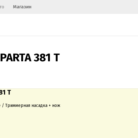
то
Магазин
PARTA 381 T
81 T
е / Триммерная насадка + нож