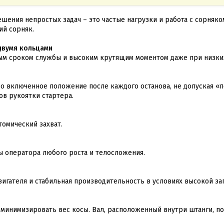
ешения непростых задач – это частые нагрузки и работа с сорняк
ий сорняк.
двумя кольцами
ым сроком службы и высоким крутящим моментом даже при низких
о включенное положение после каждого останова, не допуская «п
ов рукоятки стартера.
омический захват.
ы оператора любого роста и телосложения.
игателя и стабильная производительность в условиях высокой за
 минимизировать вес косы. Вал, расположенный внутри штанги, 