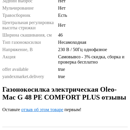
Задний выброс
Нет
Мульчирование
Нет
Травосборник
Есть
Центральная регулировка
Нет
высоты стрижки
Ширина скашивания, см
46
Тип газонокосилки
Несамоходная
Напряжение, В
230 В / 50Гц однофазное
Акция
Самовывоз - 3% скидка, сборка и
проверка бесплатно
offer available
true
yandexmarket.delivery
true
Газонокосилка электрическая Oleo-
Mac G 48 PE COMFORT PLUS отзывы
Оставьте
отзыв об этом товаре
первым!