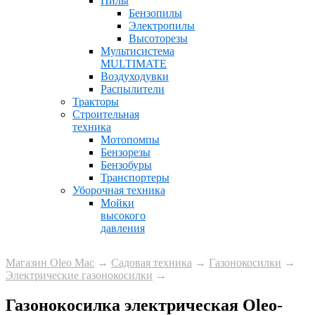
Пилы
Бензопилы
Электропилы
Высоторезы
Мультисистема
MULTIMATE
Воздуходувки
Распылители
Тракторы
Строительная
техника
Мотопомпы
Бензорезы
Бензобуры
Транспортеры
Уборочная техника
Мойки
высокого
давления
Магазин Oleo Mac
→
Садовая техника
→
Газонокосилки
→
Электрические газонокосилки
→
Газонокосилка электрическая Oleo-