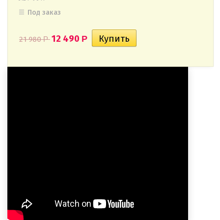
Под заказ
12 490
Р
21 980
Р